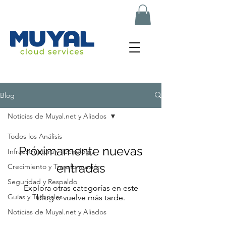
muyal.net
Blog
Noticias de Muyal.net y Aliados
Todos los Análisis
Próximamente nuevas
Infraestructura y Tecnología
entradas
Crecimiento y Transformación
Seguridad y Respaldo
Explora otras categorías en este
Guías y Tutoriales
blog o vuelve más tarde.
Noticias de Muyal.net y Aliados